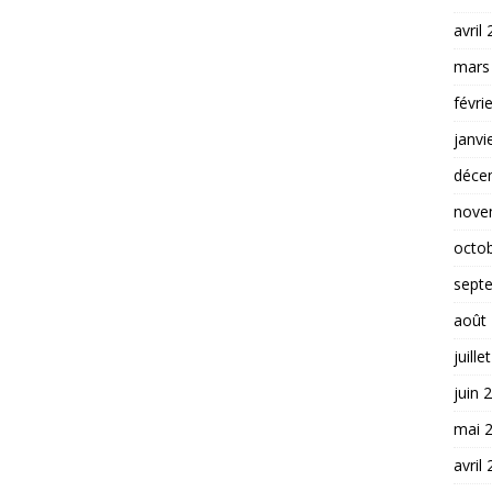
avril
mars
févri
janvi
déce
nove
octo
sept
août
juille
juin 
mai 
avril