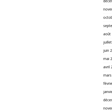
déce
nove
octo
sept
août
juille
juin 
mai 
avril
mars
févri
janvi
déce
nove