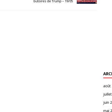
butoires de Trump – 19/05
ARC
août
juille
juin 
mai 