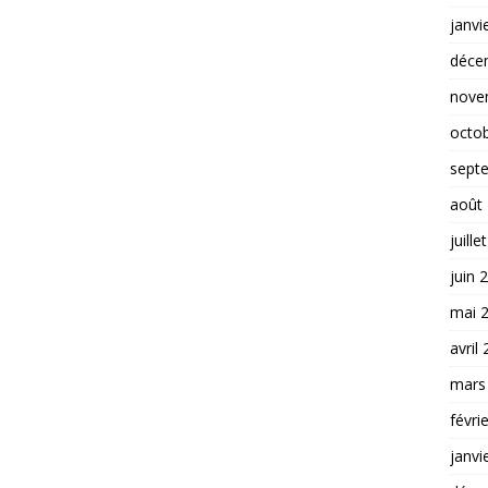
janvi
déce
nove
octo
sept
août
juille
juin 
mai 
avril
mars
févri
janvi