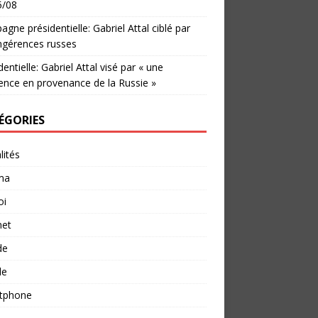
5/08
gne présidentielle: Gabriel Attal ciblé par
ngérences russes
dentielle: Gabriel Attal visé par « une
ence en provenance de la Russie »
ÉGORIES
lités
ma
oi
net
de
le
tphone