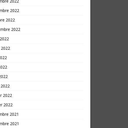
mbre 2022
mbre 2022
bre 2022
embre 2022
 2022
t 2022
2022
2022
 2022
 2022
er 2022
er 2022
mbre 2021
mbre 2021