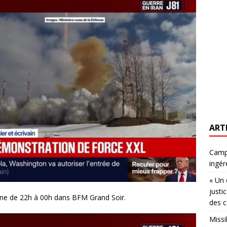
ART
Campa
ingér
« Un 
justi
e de 22h à 00h dans BFM Grand Soir.
des c
Missi