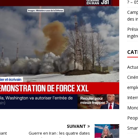
? – 0
Campa
des i
Prési
ingér
CAT
Actua
Ciné
empl
Inter
Mon
Peop
SUIVANT
Smar
iant
Guerre en Iran : les quatre dates